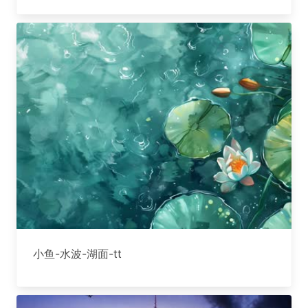
小鱼-水波-湖面-tt