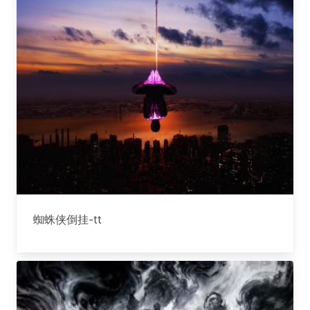
蜘蛛侠倒挂-tt