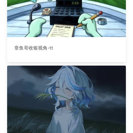
章鱼哥收银视角-tt