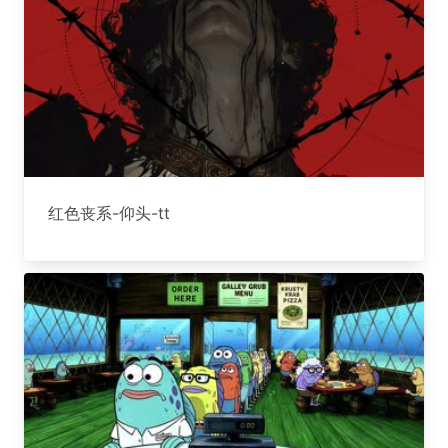
红色丧系-仰头-tt