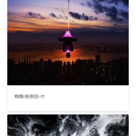
蜘蛛侠倒挂-tt