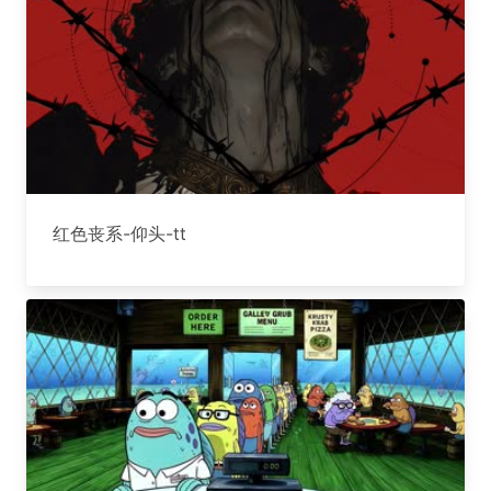
红色丧系-仰头-tt