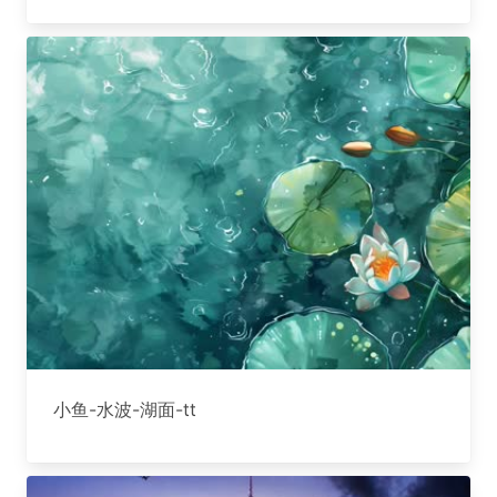
小鱼-水波-湖面-tt