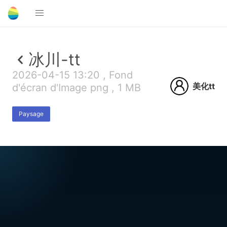
冰川-tt
2026-04-15 13:20 , Fond
美化tt
d'écran d'Image png , 1 MB
Paysage