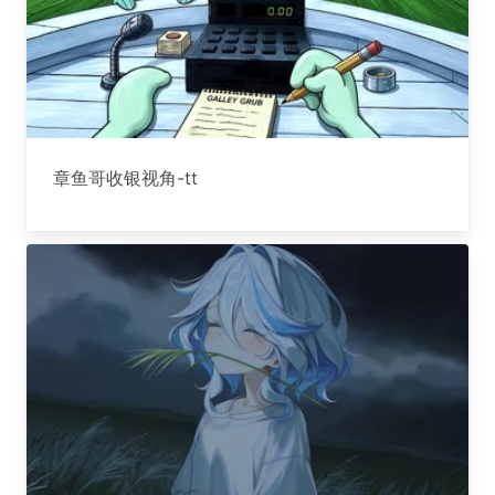
章鱼哥收银视角-tt