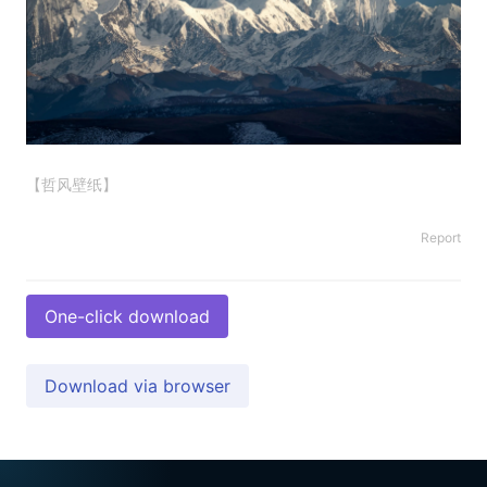
【哲风壁纸】
Report
One-click download
Download via browser