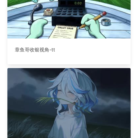
章鱼哥收银视角-tt