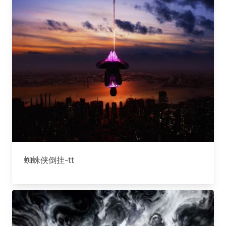
蜘蛛侠倒挂-tt