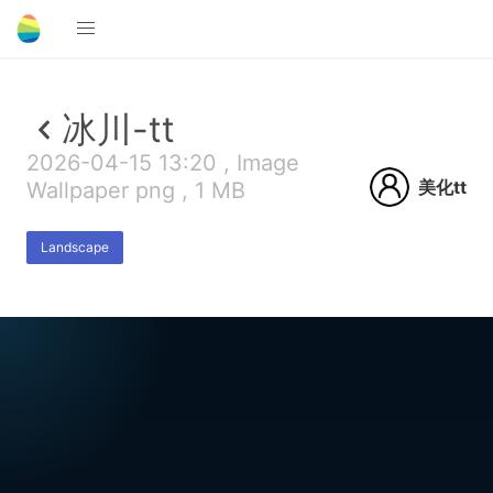
冰川-tt
2026-04-15 13:20 , Image
美化tt
Wallpaper png , 1 MB
Landscape