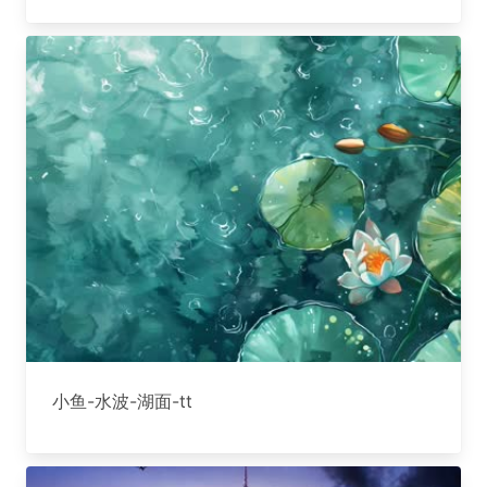
小鱼-水波-湖面-tt