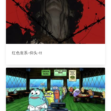
红色丧系-仰头-tt