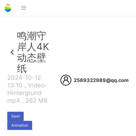
鸣潮守
岸人4K
动态壁
纸
2024-10-12
2589322989@qq.com
13:10 , Video-
Hintergrund
mp4 , 262 MB
Spiel
Animation