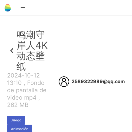
鸣潮守
岸人4K
动态壁
纸
2024-10-12
2589322989@qq.com
13:10 , Fondo
de pantalla de
video mp4 ,
262 MB
Juego
Animación