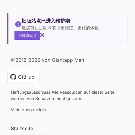
旧版站点已进入维护期
建议前往巨应 3 获取更稳定、更好的体验。
前往巨应 3
@2018-2025 von Giantapp Man
GitHub
Haftungsausschluss Alle Ressourcen auf dieser Seite
werden von Benutzern hochgeladen
Verletzung melden
Startseite