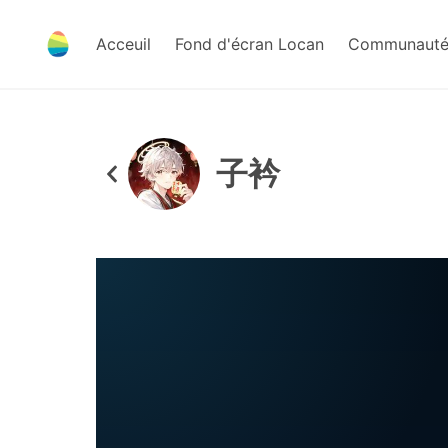
Acceuil
Fond d'écran Locan
Communauté 
子衿