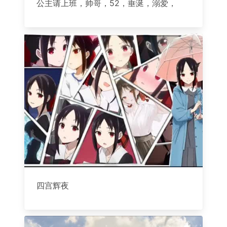
公主请上班，帅哥，52，垂涎，溺爱，
四宫辉夜