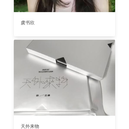
虞书欣
天外来物