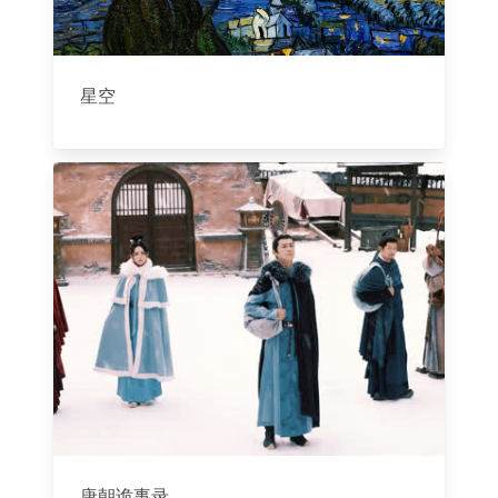
星空
唐朝诡事录