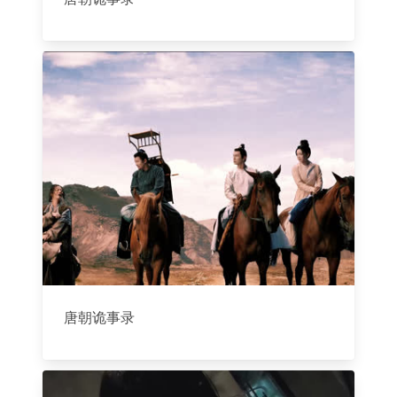
唐朝诡事录