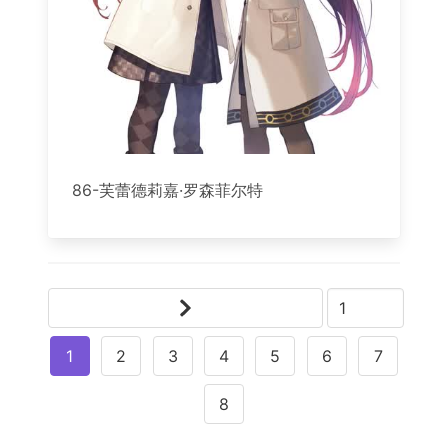
86-芙蕾德莉嘉·罗森菲尔特
1
2
3
4
5
6
7
8