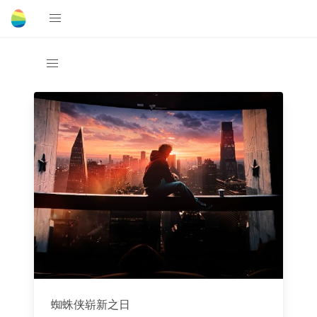
蜘蛛侠崭新之日