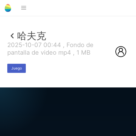
哈夫克
2025-10-07 00:44 , Fondo de
pantalla de video mp4 , 1 MB
Juego