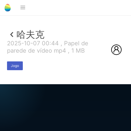
哈夫克
2025-10-07 00:44 , Papel de
parede de vídeo mp4 , 1 MB
Jogo