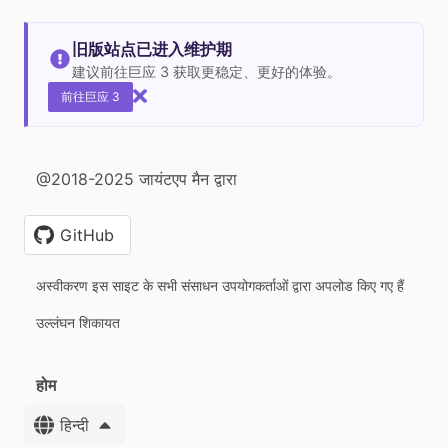
旧版站点已进入维护期
建议前往巨应 3 获取更稳定、更好的体验。
前往巨应 3
@2018-2025 जायंटएप मैन द्वारा
GitHub
अस्वीकरण इस साइट के सभी संसाधन उपयोगकर्ताओं द्वारा अपलोड किए गए हैं
उल्लंघन शिकायत
होम
हिन्दी