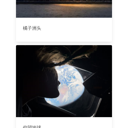
橘子洲头
仰望地球