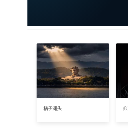
橘子洲头
仰