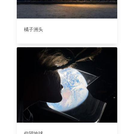
橘子洲头
仰望地球