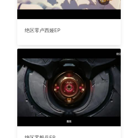
绝区零卢西娅EP
绝区零般岳EP