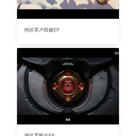
绝区零卢西娅EP
绝区零般岳EP