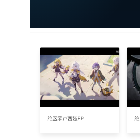
绝区零卢西娅EP
绝