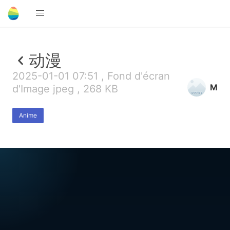
动漫
2025-01-01 07:51 , Fond d'écran
M
d'Image jpeg , 268 KB
Anime