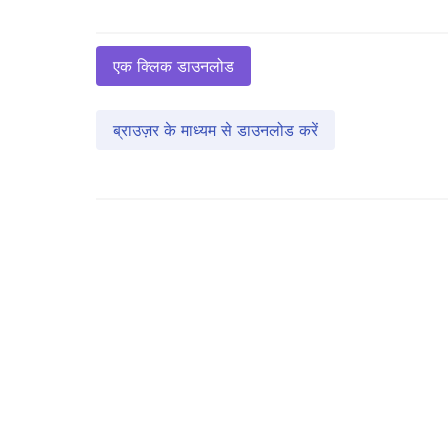
एक क्लिक डाउनलोड
ब्राउज़र के माध्यम से डाउनलोड करें
旧版站点已进入维护期
建议前往巨应 3 获取