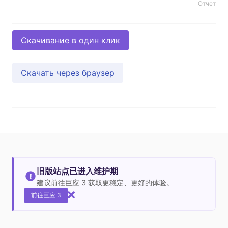
Отчет
Скачивание в один клик
Скачать через браузер
旧版站点已进入维护期
建议前往巨应 3 获取更稳定、更好的体验。
前往巨应 3