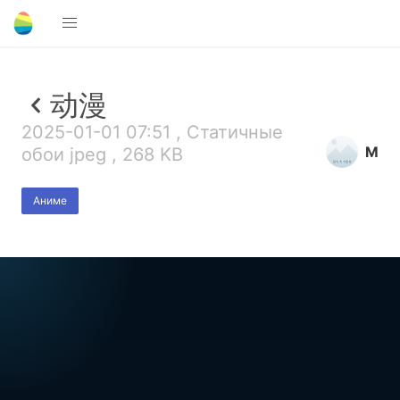
动漫
2025-01-01 07:51 , Статичные
M
обои jpeg , 268 KB
Аниме