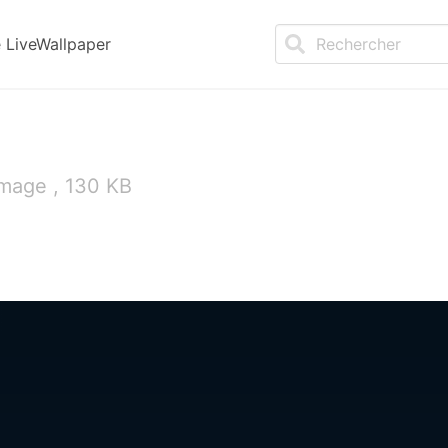
LiveWallpaper
Image , 130 KB