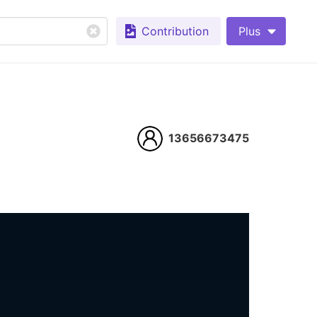
Contribution
Plus
13656673475