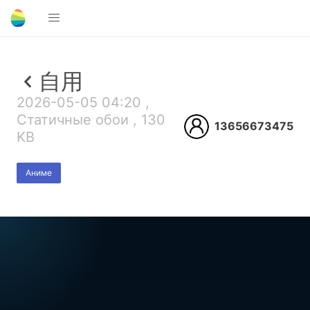
自用
2026-05-05 04:20 ,
Статичные обои , 130
13656673475
KB
Аниме