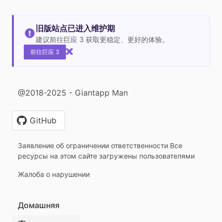
旧版站点已进入维护期
建议前往巨应 3 获取更稳定、更好的体验。
前往巨应 3
@2018-2025 - Giantapp Man
GitHub
Заявление об ограничении ответственности Все
ресурсы на этом сайте загружены пользователями
Жалоба о нарушении
Домашняя