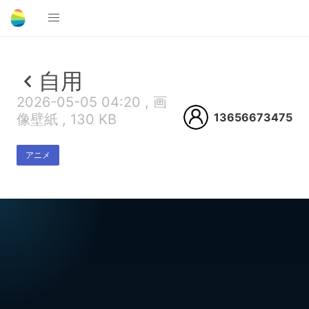
自用
2026-05-05 04:20 , 画
13656673475
像壁紙 , 130 KB
アニメ