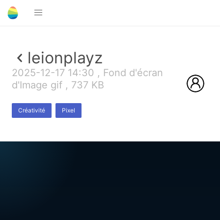
leionplayz
2025-12-17 14:30 , Fond d'écran
d'Image gif , 737 KB
Créativité
Pixel