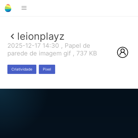
leionplayz
2025-12-17 14:30 , Papel de
parede de imagem gif , 737 KB
Criatividade
Pixel