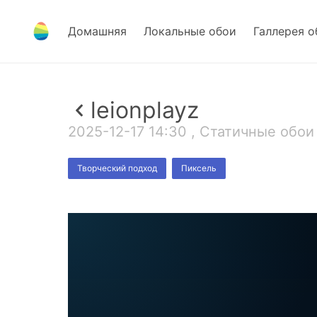
Домашняя
Локальные обои
Галлерея о
leionplayz
2025-12-17 14:30 , Статичные обои 
Творческий подход
Пиксель