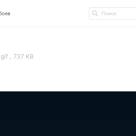
боев
gif , 737 KB