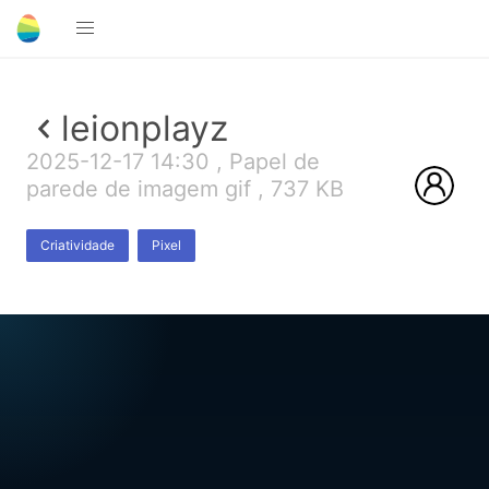
leionplayz
2025-12-17 14:30 , Papel de
parede de imagem gif , 737 KB
Criatividade
Pixel