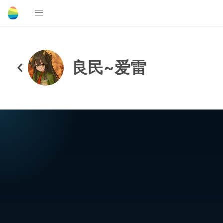
良民~爱雷