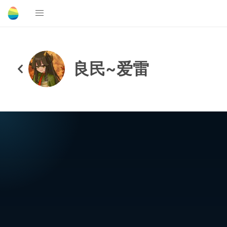
良民~爱雷