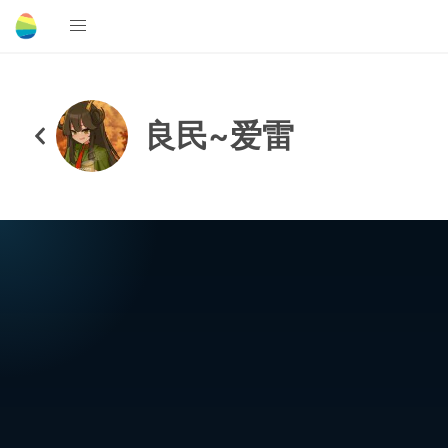
良民~爱雷