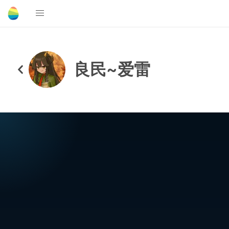
良民~爱雷