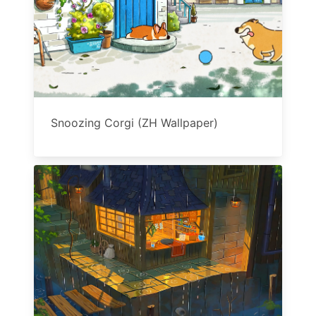
Snoozing Corgi (ZH Wallpaper)