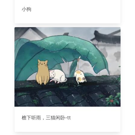
小狗
檐下听雨，三猫闲卧-tt