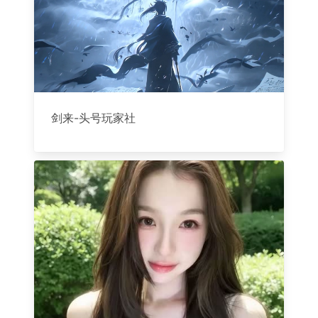
剑来-头号玩家社