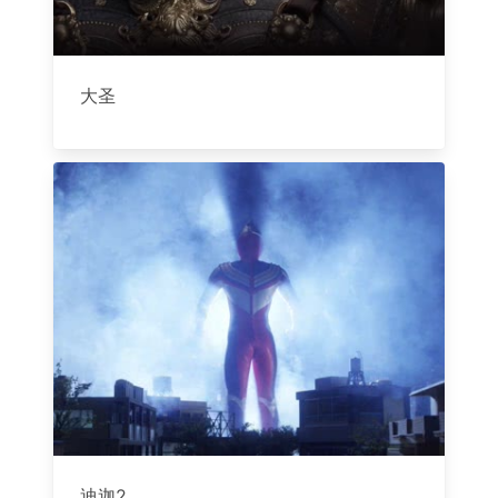
大圣
迪迦2