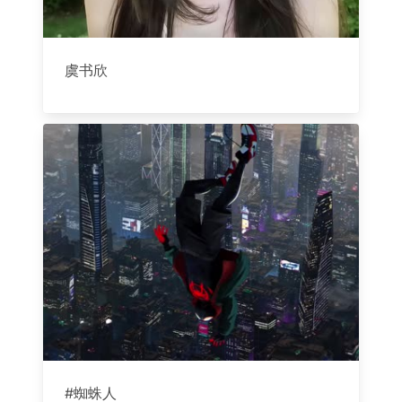
虞书欣
#蜘蛛人