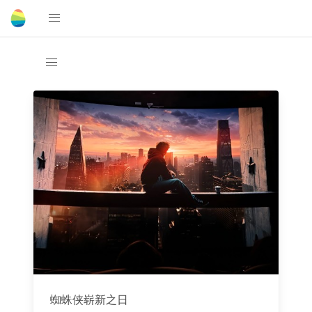
蜘蛛侠崭新之日