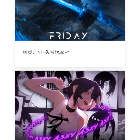
幽灵之刃-头号玩家社