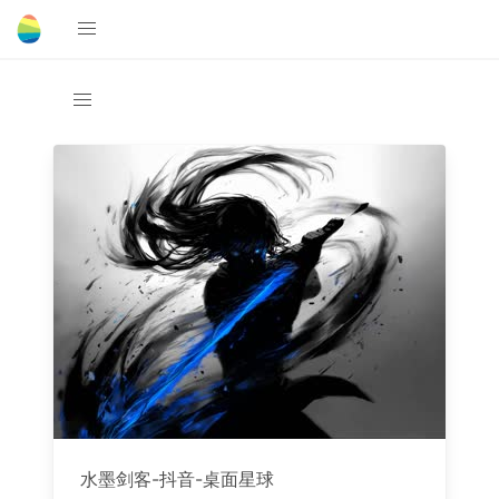
水墨剑客-抖音-桌面星球