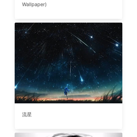
Wallpaper)
流星