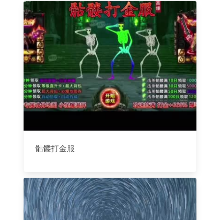
骷髅打金服