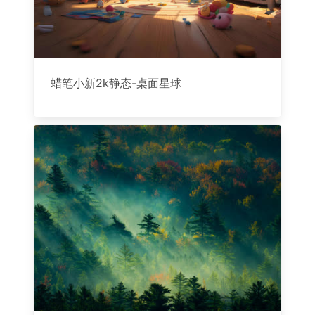
蜡笔小新2k静态-桌面星球