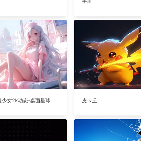
宇宙
漫少女2k动态-桌面星球
皮卡丘