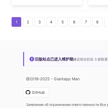
1
2
3
4
5
6
7
8
旧版站点已进入维护期
建议前往巨应 3 获取
@2018-2025 - Giantapp Man
GitHub
Заявление об ограничении ответственности Все 