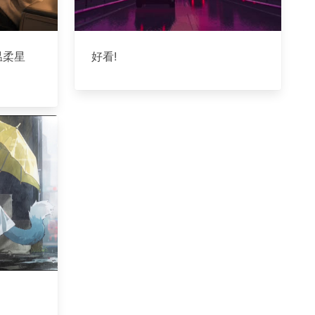
温柔星
好看!