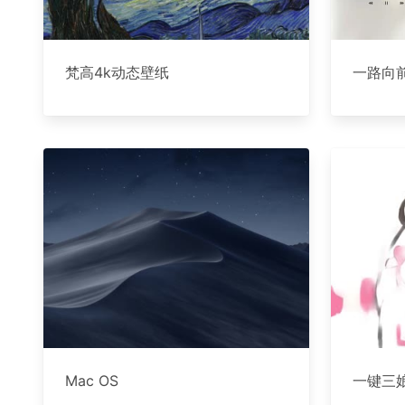
梵高4k动态壁纸
一路向
Mac OS
一键三娘