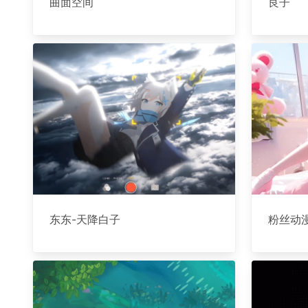
曲面空间
良子
东东-天降白子
粉丝动