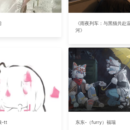
前
《雨夜列车：与黑猫共赴
河》
-tt
东东-（furry）福瑞