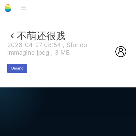
不萌还很贱
2026-04-27 08:54 , Sfondo
immagine jpeg , 3 MB
Umano