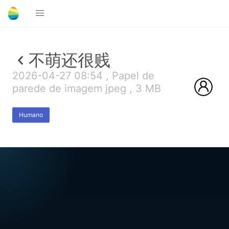
不萌还很贱
2026-04-27 08:54 , Papel de
parede de imagem jpeg , 3 MB
Humano