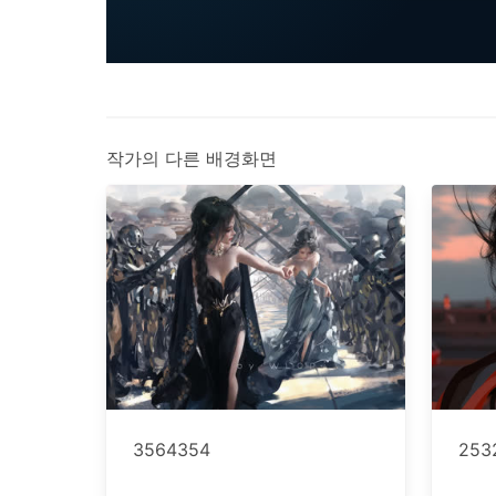
작가의 다른 배경화면
3564354
253