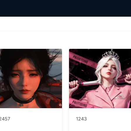
2457
1243