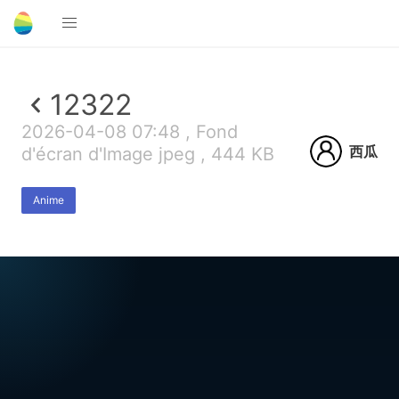
12322
2026-04-08 07:48 , Fond
西瓜
d'écran d'Image jpeg , 444 KB
Anime