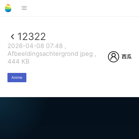
12322
2026-04-08 07:48 ,
Afbeeldingsachtergrond jpeg ,
西瓜
444 KB
Anime