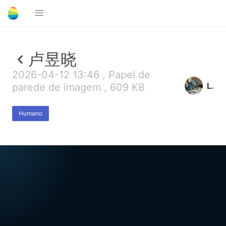
卢昱晓
2026-04-12 13:46 , Papel de
L.
parede de imagem , 609 KB
Humano