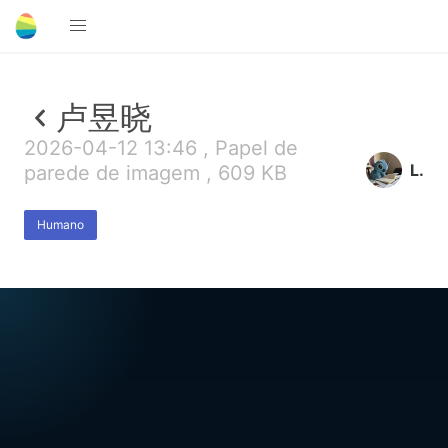
卢昱晓
2026-04-12 13:46 , Papel de
L.
parede de imagem , 609 KB
Humano