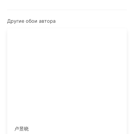
Другие обои автора
卢昱晓