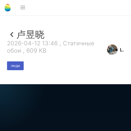
卢昱晓
2026-04-12 13:46 , Статичные
L.
обои , 609 KB
люди