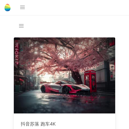
抖音苏落 跑车4K