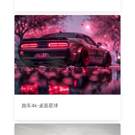
跑车4k-桌面星球