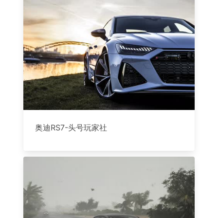
奥迪RS7-头号玩家社