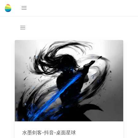
水墨剑客-抖音-桌面星球