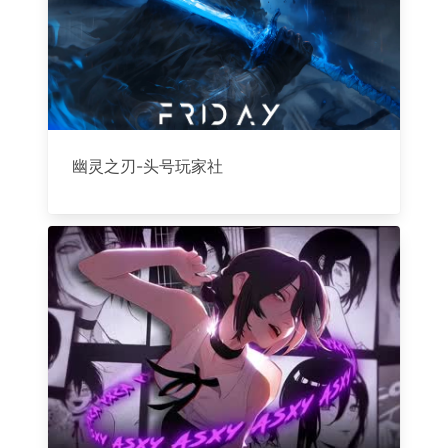
幽灵之刃-头号玩家社