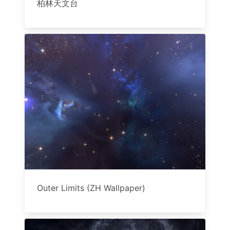
柏林天文台
Outer Limits (ZH Wallpaper)