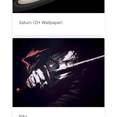
Saturn (ZH Wallpaper)
fhfg