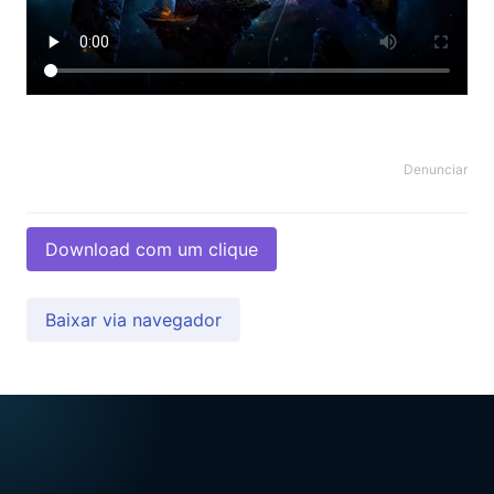
Denunciar
Download com um clique
Baixar via navegador