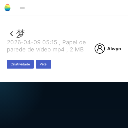
梦
2026-04-09 05:15 , Papel de
Alwyn
parede de vídeo mp4 , 2 MB
Criatividade
Pixel