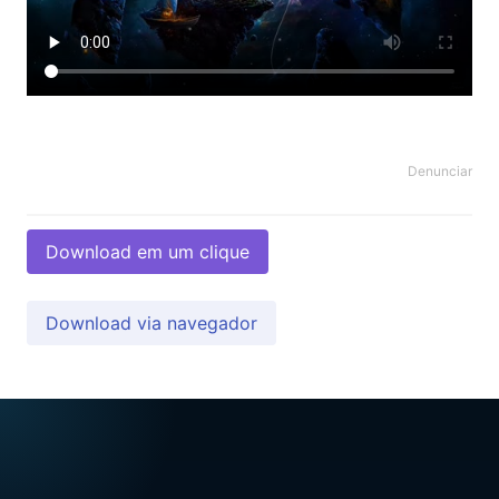
Denunciar
Download em um clique
Download via navegador