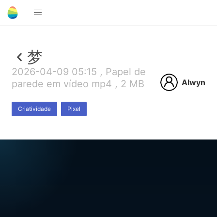
梦
2026-04-09 05:15 , Papel de
Alwyn
parede em vídeo mp4 , 2 MB
Criatividade
Pixel